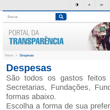
Ir
A
A+
para
conteúdo
Despesas
Home
>
Despesas
São todos os gastos feitos 
Secretarias, Fundações, Fund
formas abaixo.
Escolha a forma de sua prefe