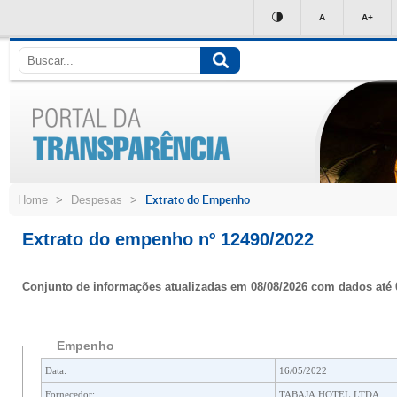
Ir
A
A+
para
conteúdo
Extrato do Empenho
Home
>
Despesas
>
Extrato do empenho nº 12490/2022
Conjunto de informações atualizadas em 08/08/2026 com dados até 
Empenho
Data:
16/05/2022
Fornecedor:
TABAJA HOTEL LTDA