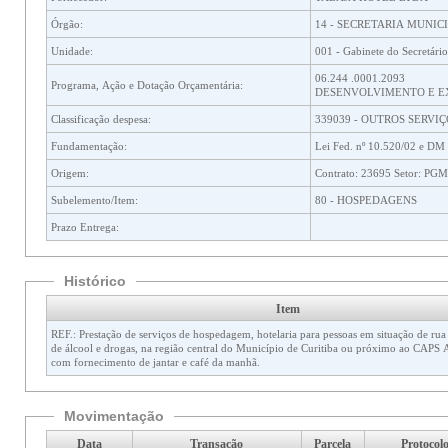
Órgão:
14 - SECRETARIA MUNIC
Unidade:
001 - Gabinete do Secretário
06.244 .0001.2093
Programa, Ação e Dotação Orçamentária:
DESENVOLVIMENTO E EX
Classificação despesa:
339039 - OUTROS SERVIÇ
Fundamentação:
Lei Fed. nº 10.520/02 e DM 
Origem:
Contrato: 23695 Setor: PGM
Subelemento/Item:
80 - HOSPEDAGENS
Prazo Entrega:
Histórico
Item
REF.: Prestação de serviços de hospedagem, hotelaria para pessoas em situação de rua que fazem uso
de álcool e drogas, na região central do Município de Curitiba ou próximo ao CA
com fornecimento de jantar e café da manhã.
Movimentação
Data
Transação
Parcela
Protocol