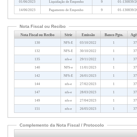
01/06/2023
Liquidação de Empenho
9
01-130839/2
14/06/2023
Pagamento de Empenho
9
01-130839/2
Nota Fiscal ou Recibo
Nota Fiscal ou Recibo
Série
Emissão
Banco Pgto.
Agê
130
NFS-E
03/10/2022
1
37
132
NFS-E
30/10/2022
1
37
135
nfs-e
29/11/2022
1
37
140
NFS-e
11/01/2023
1
37
142
NFS-E
26/01/2023
1
37
144
nfs-e
27/02/2023
1
37
147
nfs-e
28/03/2023
1
37
149
nfs-e
27/04/2023
1
37
151
nfs-e
26/05/2023
1
37
Complemento da Nota Fiscal / Protocolo