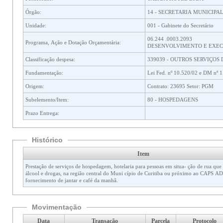
Órgão:
14 - SECRETARIA MUNICIPA
Unidade:
001 - Gabinete do Secretário
06.244 .0003.2093
Programa, Ação e Dotação Orçamentária:
DESENVOLVIMENTO E EXECU
Classificação despesa:
339039 - OUTROS SERVIÇOS 
Fundamentação:
Lei Fed. nº 10.520/02 e DM nº 1
Origem:
Contrato: 23695 Setor: PGM
Subelemento/Item:
80 - HOSPEDAGENS
Prazo Entrega:
Histórico
Item
Prestação de serviços de hospedagem, hotelaria para pessoas em situa- ção de rua que
álcool e drogas, na região central do Muni cípio de Curitiba ou próximo ao CAPS
fornecimento de jantar e café da manhã.
Movimentação
Data
Transação
Parcela
Protocolo