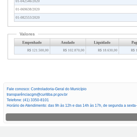
01-042546/2020
01-069638/2020
01-082553/2020
Valores
Empenhado
Anulado
Liquidado
Pa
R$ 121.500,00
R$ 102.870,00
R$ 18.630,00
R$ 
Fale conosco: Controladoria-Geral do Município
transparênciacgm@curitiba.pr.gov.br
Telefone: (41) 3350-8101
Horário de Atendimento: das 9h às 12h e das 14h às 17h, de segunda a sexta-