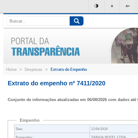
Ir
A
A+
para
conteúdo
Extrato do Empenho
Home
>
Despesas
>
Extrato do empenho nº 7411/2020
Conjunto de informações atualizadas em 06/08/2026 com dados até 
Empenho
Data:
22/04/2020
Fornecedor:
TABAJA HOTEL LTDA