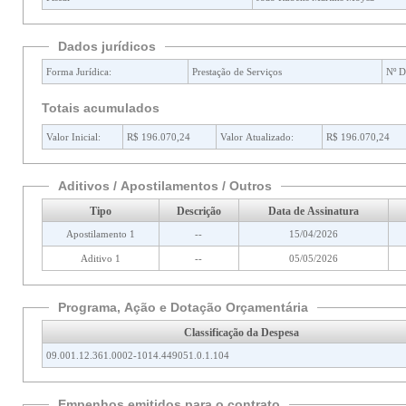
Dados jurídicos
Forma Jurídica:
Prestação de Serviços
Nº D
Totais acumulados
Valor Inicial:
R$ 196.070,24
Valor Atualizado:
R$ 196.070,24
Aditivos / Apostilamentos / Outros
Tipo
Descrição
Data de Assinatura
Apostilamento 1
--
15/04/2026
Aditivo 1
--
05/05/2026
Programa, Ação e Dotação Orçamentária
Classificação da Despesa
09.001.12.361.0002-1014.449051.0.1.104
Empenhos emitidos para o contrato