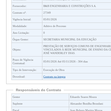
Fornecedor:
B&B ENGENHARIA E CONSTRUÇÕES S.A.
Contrato nº:
27349
Vigência Inicial:
05/01/2026
Modalidade:
Aditivo de Processo
Ano Licitação:
0
Órgao Gestor:
SECRETARIA MUNICIPAL DA EDUCAÇÃO
PRESTAÇÃO DE SERVIÇOS COMUNS DE ENGENHARI
Objeto:
VINCULADOS À REDE MUNICIPAL DE ENSINO DA CIDAD
JOSÉ WANDERLEY DIAS.
Prazo de Vigência
05/01/2026 Até 05/11/2026 - 304 dias
Contratual:
Tipo de Intervenção:
Execução de Obra
Download:
Contrato na íntegra
Responsáveis do Contrato
Gestor
Eduardo Soares Moura
Suplente
Alexander Bonilha Brondani
Fiscal
Joao Rubens Martins Moysa