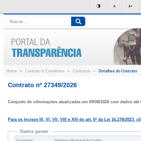
Ir
A
A+
para
conteúdo
Detalhes do Contrato
Home
>
Contrato e Convênios
>
Contratos
>
Contrato nº 27349/2026
Conjunto de informações atualizadas em 09/08/2026 com dados até 
Para os Incisos III, VI, VII, VIII e XIII do art. 6º da Lei 16.278/2023, c
Dados gerais
Contratante:
Prefeitura Municipal de Curitiba