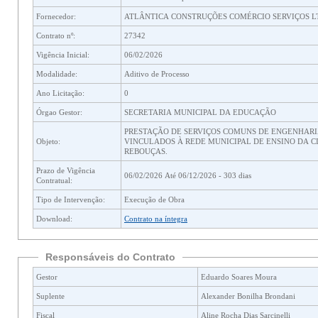
Fornecedor:
ATLÂNTICA CONSTRUÇÕES COMÉRCIO SERVIÇOS 
Contrato nº:
27342
Vigência Inicial:
06/02/2026
Modalidade:
Aditivo de Processo
Ano Licitação:
0
Órgao Gestor:
SECRETARIA MUNICIPAL DA EDUCAÇÃO
PRESTAÇÃO DE SERVIÇOS COMUNS DE ENGENHARI
Objeto:
VINCULADOS À REDE MUNICIPAL DE ENSINO DA CIDAD
REBOUÇAS.
Prazo de Vigência
06/02/2026 Até 06/12/2026 - 303 dias
Contratual:
Tipo de Intervenção:
Execução de Obra
Download:
Contrato na íntegra
Responsáveis do Contrato
Gestor
Eduardo Soares Moura
Suplente
Alexander Bonilha Brondani
Fiscal
Aline Rocha Dias Sarcinelli