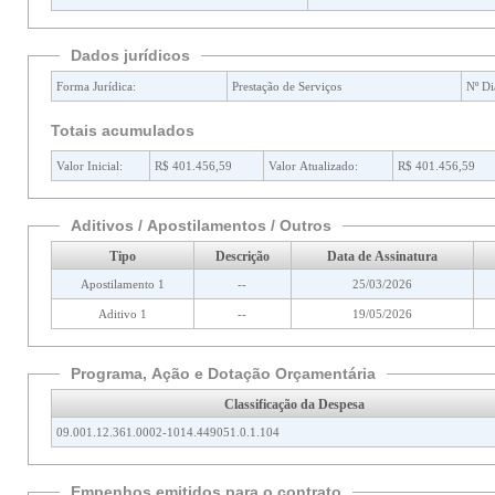
Dados jurídicos
Forma Jurídica:
Prestação de Serviços
Nº Di
Totais acumulados
Valor Inicial:
R$ 401.456,59
Valor Atualizado:
R$ 401.456,59
Aditivos / Apostilamentos / Outros
Tipo
Descrição
Data de Assinatura
Apostilamento 1
--
25/03/2026
Aditivo 1
--
19/05/2026
Programa, Ação e Dotação Orçamentária
Classificação da Despesa
09.001.12.361.0002-1014.449051.0.1.104
Empenhos emitidos para o contrato