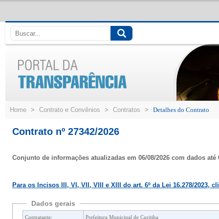
Ir
para
conteúdo
Home
>
Contrato e Convênios
>
Contratos
>
Detalhes do Contrato
Contrato nº 27342/2026
Conjunto de informações atualizadas em 06/08/2026 com dados até 
Para os Incisos III, VI, VII, VIII e XIII do art. 6º da Lei 16.278/2023, c
Dados gerais
Contratante:
Prefeitura Municipal de Curitiba