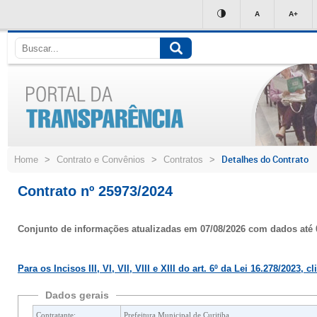
Ir
A
A+
para
conteúdo
Detalhes do Contrato
Home
>
Contrato e Convênios
>
Contratos
>
Contrato nº 25973/2024
Conjunto de informações atualizadas em 07/08/2026 com dados até 
Para os Incisos III, VI, VII, VIII e XIII do art. 6º da Lei 16.278/2023, c
Dados gerais
Contratante:
Prefeitura Municipal de Curitiba