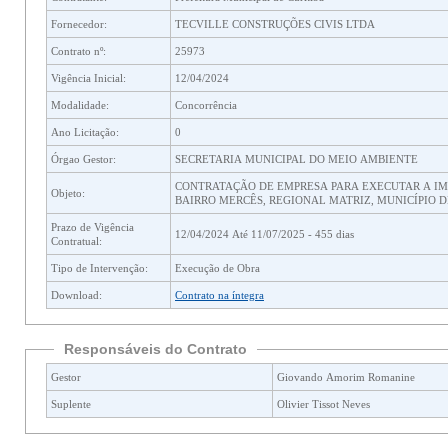
Fornecedor:
TECVILLE CONSTRUÇÕES CIVIS LTDA
Contrato nº:
25973
Vigência Inicial:
12/04/2024
Modalidade:
Concorrência
Ano Licitação:
0
Órgao Gestor:
SECRETARIA MUNICIPAL DO MEIO AMBIENTE
CONTRATAÇÃO DE EMPRESA PARA EXECUTAR A IMPLANTAÇÃO DE ÁREA DE LAZ
Objeto:
BAIRRO MERCÊS, REGIONAL MATR
Prazo de Vigência
12/04/2024 Até 11/07/2025 - 455 dias
Contratual:
Tipo de Intervenção:
Execução de Obra
Download:
Contrato na íntegra
Responsáveis do Contrato
Gestor
Giovando Amorim Romanine
Suplente
Olivier Tissot Neves