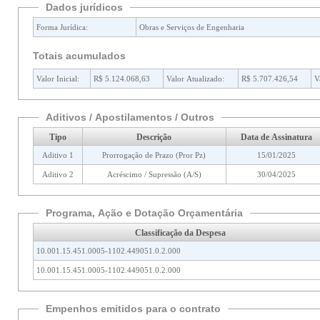
Dados jurídicos
Forma Jurídica:
Obras e Serviços de Engenharia
Totais acumulados
Valor Inicial:
R$ 5.124.068,63
Valor Atualizado:
R$ 5.707.426,54
V
Aditivos / Apostilamentos / Outros
Tipo
Descrição
Data de Assinatura
Aditivo 1
Prorrogação de Prazo (Pror Pz)
15/01/2025
Aditivo 2
Acréscimo / Supressão (A/S)
30/04/2025
Programa, Ação e Dotação Orçamentária
Classificação da Despesa
10.001.15.451.0005-1102.449051.0.2.000
10.001.15.451.0005-1102.449051.0.2.000
Empenhos emitidos para o contrato