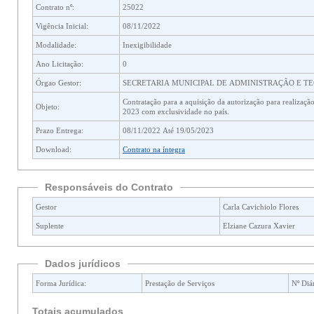
Contrato nº:
25022
Vigência Inicial:
08/11/2022
Modalidade:
Inexigibilidade
Ano Licitação:
0
Órgao Gestor:
SECRETARIA MUNICIPAL DE ADMINISTRAÇÃO E T
Contratação para a aquisição da autorização para realização do Smart City Expo Abroad no Brasil, na cidade de Curitiba como Host City (cidade-sede) para o ano de
Objeto:
2023 com exclusividade no país.
Prazo Entrega:
08/11/2022 Até 19/05/2023
Download:
Contrato na íntegra
Responsáveis do Contrato
Gestor
Carla Cavichiolo Flores
Suplente
Elziane Cazura Xavier
Dados jurídicos
Forma Jurídica:
Prestação de Serviços
Nº Diár
Totais acumulados