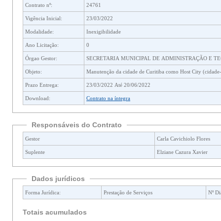
Contrato nº:
24761
Vigência Inicial:
23/03/2022
Modalidade:
Inexigibilidade
Ano Licitação:
0
Órgao Gestor:
SECRETARIA MUNICIPAL DE ADMINISTRAÇÃO E T
Objeto:
Manutenção da cidade de Curitiba como Host City (cidade-
Prazo Entrega:
23/03/2022 Até 20/06/2022
Download:
Contrato na íntegra
Responsáveis do Contrato
Gestor
Carla Cavichiolo Flores
Suplente
Elziane Cazura Xavier
Dados jurídicos
Forma Jurídica:
Prestação de Serviços
Nº Di
Totais acumulados