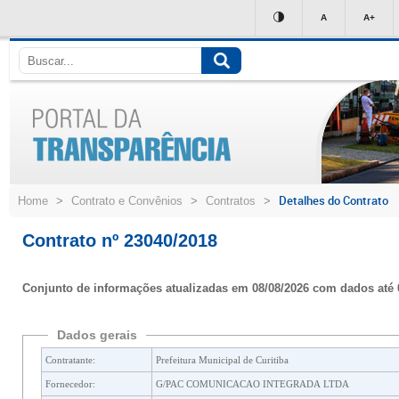
Ir
A
A+
para
conteúdo
Detalhes do Contrato
Home
>
Contrato e Convênios
>
Contratos
>
Contrato nº 23040/2018
Conjunto de informações atualizadas em 08/08/2026 com dados até 
Dados gerais
Contratante:
Prefeitura Municipal de Curitiba
Fornecedor:
G/PAC COMUNICACAO INTEGRADA LTDA