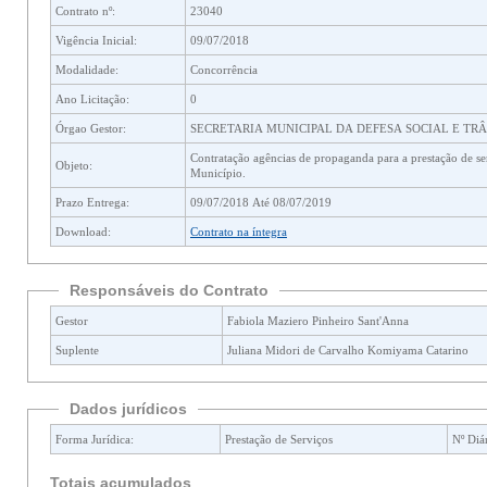
Contrato nº:
23040
Vigência Inicial:
09/07/2018
Modalidade:
Concorrência
Ano Licitação:
0
Órgao Gestor:
SECRETARIA MUNICIPAL DA DEFESA SOCIAL E TR
Contratação agências de propaganda para a prestação de serviços de publicidade para atendimento dos órgãos e entidades da administração direta e indireta do
Objeto:
Município.
Prazo Entrega:
09/07/2018 Até 08/07/2019
Download:
Contrato na íntegra
Responsáveis do Contrato
Gestor
Fabiola Maziero Pinheiro Sant'Anna
Suplente
Juliana Midori de Carvalho Komiyama Catarino
Dados jurídicos
Forma Jurídica:
Prestação de Serviços
Nº Diár
Totais acumulados