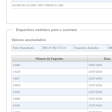
04.001.04.131.0007-2067.339039.0.1.000
Empenhos emitidos para o contrato
Valores acumulados
Valor Empenhado:
R$ 147.402.172,14
Empenhos Anulados:
R$
Número do Empenho
Data
13282
19/07/2018
13529
24/07/2018
13617
25/07/2018
13618
25/07/2018
13655
25/07/2018
13669
25/07/2018
14181
27/07/2018