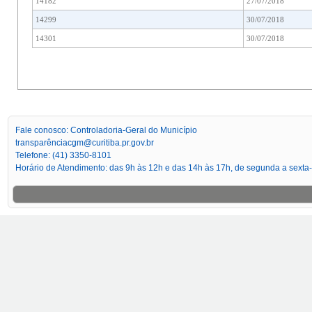
14182
27/07/2018
14299
30/07/2018
14301
30/07/2018
Fale conosco: Controladoria-Geral do Município
transparênciacgm@curitiba.pr.gov.br
Telefone: (41) 3350-8101
Horário de Atendimento: das 9h às 12h e das 14h às 17h, de segunda a sexta-