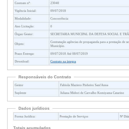
Contrato nº:
23040
Vigência Inicial:
09/07/2018
Modalidade:
Concorrência
Ano Licitação:
0
Órgao Gestor:
SECRETARIA MUNICIPAL DA DEFESA SOCIAL E TR
Contratação agências de propaganda para a prestação de serviços de publicidade para atendimento dos órgãos e entidades da administração direta e indireta do
Objeto:
Município.
Prazo Entrega:
09/07/2018 Até 08/07/2019
Download:
Contrato na íntegra
Responsáveis do Contrato
Gestor
Fabiola Maziero Pinheiro Sant'Anna
Suplente
Juliana Midori de Carvalho Komiyama Catarino
Dados jurídicos
Forma Jurídica:
Prestação de Serviços
Nº Diár
Totais acumulados