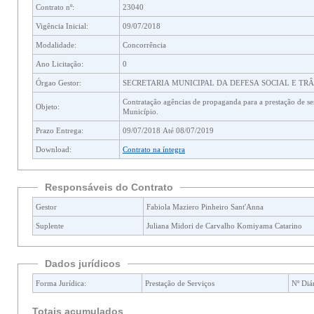
Contrato nº:
23040
Vigência Inicial:
09/07/2018
Modalidade:
Concorrência
Ano Licitação:
0
Órgao Gestor:
SECRETARIA MUNICIPAL DA DEFESA SOCIAL E TR
Contratação agências de propaganda para a prestação de serviços de publicidade para atendimento dos órgãos e entidades da administração direta e indireta do
Objeto:
Município.
Prazo Entrega:
09/07/2018 Até 08/07/2019
Download:
Contrato na íntegra
Responsáveis do Contrato
Gestor
Fabiola Maziero Pinheiro Sant'Anna
Suplente
Juliana Midori de Carvalho Komiyama Catarino
Dados jurídicos
Forma Jurídica:
Prestação de Serviços
Nº Diár
Totais acumulados