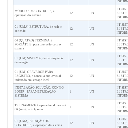
INFORM
I T SI
MÓDULO DE CONTROLE, e
12
UN
ELETRO
operação do sistema
INFORM
I T SI
01 (UMA) ESTRUTURA, de rede e
12
UN
ELETRO
conexão
INFORM
04 (QUATRO) TERMINAIS
I T SI
PORTÁTEIS, para interação com o
12
UN
ELETRO
sistema
INFORM
I T SI
01 (UM) SISTEMA, de contingência
12
UN
ELETRO
de energia
INFORM
01 (UM) GRAVADOR PARA
I T SI
REGISTRO, e consulta audiovisual
12
UN
ELETRO
indexado em storage local
INFORM
INSTALAÇÃO SOLUÇÃO, CONFIG
I T SI
EQUIP - PARAMETRIZAÇÃO
1
UN
ELETRO
SISTEMA
INFORM
I T SI
TREINAMENTO, operacional para até
1
UN
ELETRO
06 (seis) participantes
INFORM
I T SI
01 (UMA) ESTAÇÃO DE
12
UN
ELETRO
CONTROLE, e operação do sistema
INFORM