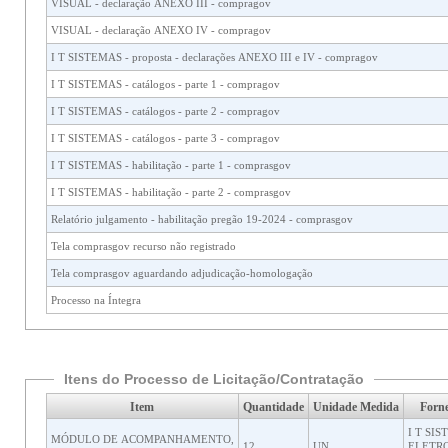
VISUAL - declaração ANEXO III - compragov
VISUAL - declaração ANEXO IV - compragov
I T SISTEMAS - proposta - declarações ANEXO III e IV - compragov
I T SISTEMAS - catálogos - parte 1 - compragov
I T SISTEMAS - catálogos - parte 2 - compragov
I T SISTEMAS - catálogos - parte 3 - compragov
I T SISTEMAS - habilitação - parte 1 - comprasgov
I T SISTEMAS - habilitação - parte 2 - comprasgov
Relatório julgamento - habilitação pregão 19-2024 - comprasgov
Tela comprasgov recurso não registrado
Tela comprasgov aguardando adjudicação-homologação
Processo na Íntegra
Itens do Processo de Licitação/Contratação
Item
Quantidade
Unidade Medida
Forn
I T SI
MÓDULO DE ACOMPANHAMENTO,
12
UN
ELETRO