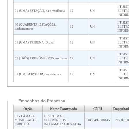
I T SI
01 (UMA) ESTAÇÃO, da presidência
12
UN
ELETRO
INFORM
I T SI
40 (QUARENTA) ESTAÇÕES,
12
UN
ELETRO
parlamentares
INFORM
I T SI
01 (UMA) TRIBUNA, Digital
12
UN
ELETRO
INFORM
I T SI
03 (TRÊS) CRONÔMETROS auxiliares
12
UN
ELETRO
INFORM
I T SI
01 (UM) SERVIDOR, dos sistemas
12
UN
ELETRO
INFORM
Empenhos do Processo
Órgão
Nome Contratado
CNPJ
Empenhad
01 - CÂMARA
IT SISTEMAS
MUNICIPAL DE
ELETRÔNICOS E
01836497000145
287.070,
CURITIBA
INFORMATIZADOS LTDA