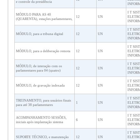
e controle da presidência
INFORM
I T SI
MÓDULO PARA AS 40
12
UN
ELETRO
(QUARENTA), estações parlamentares,
INFORM
I T SI
MÓDULO, para a tribuna digital
12
UN
ELETRO
INFORM
I T SI
MÓDULO, para a deliberação remota
12
UN
ELETRO
INFORM
I T SI
MÓDULO, de interação com os
12
UN
ELETRO
parlamentares para 04 (quatro)
INFORM
I T SI
MÓDULO, de gravação indexada
12
UN
ELETRO
INFORM
I T SI
TREINAMENTO, para usuários finais
1
UN
ELETRO
para até 38 parlamentares
INFORM
I T SI
ACOMPANHAMENTO SESSÕES,
6
UN
ELETRO
iniciais após implantação sistema
INFORM
I T SI
SUPORTE TÉCNICO, e manutenção
12
UN
ELETRO