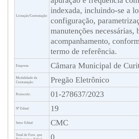
apuração e frequência com 
indexada, incluindo-se a l
Licitação/Contratação:
configuração, parametrizaç
manutenções necessárias, 
acompanhamento, conforme 
termo de referência.
Câmara Municipal de Curi
Empresa:
Pregão Eletrônico
Modalidade da
Contratação:
01-278637/2023
Protocolo:
19
Nº Edital:
CMC
Setor Edital:
0
Total de Forn. que