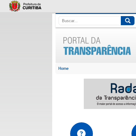
Ir
para
conteúdo
Home